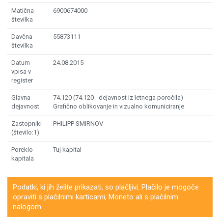
Matična
6900674000
številka
Davčna
55873111
številka
Datum
24.08.2015
vpisa v
register
Glavna
74.120 (74.120 - dejavnost iz letnega poročila) -
dejavnost
Grafično oblikovanje in vizualno komuniciranje
Zastopniki
PHILIPP SMIRNOV
(število:1)
Poreklo
Tuj kapital
kapitala
Podatki, ki jih želite prikazati, so plačljivi. Plačilo je mogoče
opraviti s plačilnimi karticami, Moneto ali s plačilnim
nalogom.