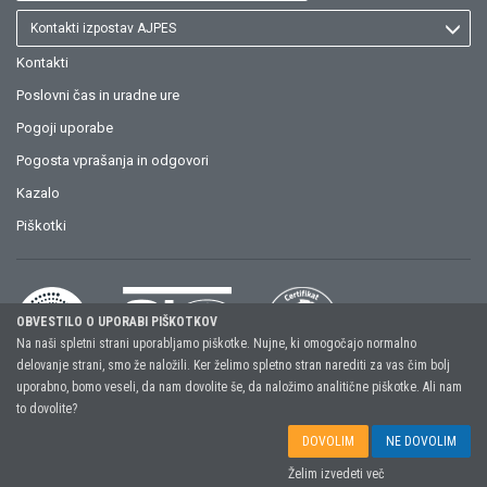
Kontakti izpostav AJPES
Kontakti
Poslovni čas in uradne ure
Pogoji uporabe
Pogosta vprašanja in odgovori
Kazalo
Piškotki
OBVESTILO O UPORABI PIŠKOTKOV
Na naši spletni strani uporabljamo piškotke. Nujne, ki omogočajo normalno
delovanje strani, smo že naložili. Ker želimo spletno stran narediti za vas čim bolj
uporabno, bomo veseli, da nam dovolite še, da naložimo analitične piškotke. Ali nam
Copyright (C) 2026, AJPES, Agencija Republike Slovenije za javnopravne
to dovolite?
evidence in storitve
DOVOLIM
NE DOVOLIM
Želim izvedeti več