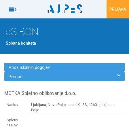
Na vsebino

PRIJAVA
eS.BON
Spletna boniteta
Vnos iskalnih pogojev

Pomoč
MOTKA Spletno oblikovanje d.o.o.
Naslov
Ljubljana, Novo Polje, cesta XII 8A, 1260 Ljubljana -
Polje
Spletni
naslov