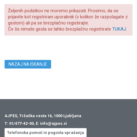
Željenih podatkov ne moremo prikazati. Prosimo, da se
prijavite kot registrirani uporabnik (v kolikor že razpolagate z
geslom) ali pa se brezplačno registirajte.
Če še nimate gesla se lahko brezplačno registrirate
TUKAJ
.
NAZAJ NA ISKANJE
AJPES, Tržaška cesta 16, 1000 Ljubljana
T:
01/477-42-00
, E:
info@ajpes.si
Telefonska pomoč in pogosta vprašanja