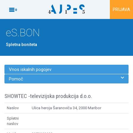
Na vsebino

PRIJAVA
eS.BON
Spletna boniteta
Vnos iskalnih pogojev

Pomoč
SHOWTEC -televizijska produkcija d.o.o.
Naslov
Ulica heroja Šaranoviča 34, 2000 Maribor
Spletni
naslov