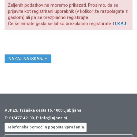
Željenih podatkov ne moremo prikazati. Prosimo, da se
prijavite kot registrirani uporabnik (v kolikor že razpolagate z
geslom) ali pa se brezplačno registirajte.
Če še nimate gesla se lahko brezplačno registrirate
TUKAJ
.
NAZAJ NA ISKANJE
AJPES, Tržaška cesta 16, 1000 Ljubljana
T:
01/477-42-00
, E:
info@ajpes.si
Telefonska pomoč in pogosta vprašanja