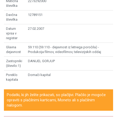
Matična
2273292000
številka
Davčna
12789151
številka
Datum
27.02.2007
vpisa v
register
Glavna
59.110 (59.110 - dejavnost iz letnega poročila) -
dejavnost
Produkcija filmov, videofilmov, televizijskih oddaj
Zastopniki
DANIJEL GORJUP
(število:1)
Poreklo
Domači kapital
kapitala
Podatki, ki jih želite prikazati, so plačljivi. Plačilo je mogoče
opraviti s plačilnimi karticami, Moneto ali s plačilnim
nalogom.