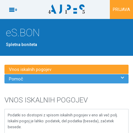
Na vsebino

PRIJAVA
eS.BON
Spletna boniteta
Vnos iskalnih pogojev

Pomoč
VNOS ISKALNIH POGOJEV
Podatki so dostopni z vpisom iskalnih pogojev v eno ali več polj.
Iskalni pogoj je lahko: podatek, del podatka (beseda), začetek
besede.