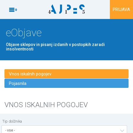
Na vsebino

PRIJAVA
eObjave
Objave sklepov in pisanj izdanih v postopkih zaradi
insolventnosti
Vnos iskalnih pogojev
Pojasnila
VNOS ISKALNIH POGOJEV
Tip dolžnika
- vse -