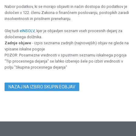
Nabor podatkov, ki se morajo objaviti in način dostopa do podatkov je
določen v 122. členu Zakona o finančnem poslovanju, postopkih zaradi
insolventnosti in prisilnem prenehanju.
Glej tudi
eINSOLV
, kjer je objavljen seznam vseh procesnih dejanj za
določenega dolžnika.
Zadnje objave
- izpis seznama zadnjih (najnovejših) objav ne glede na
vpisane iskalne pogoje
POZOR: Posamezne vrednosti v spustnem seznamu iskalnega pogoja
"Tip procesnega dejanja" se lahko izberejo šele po izbiri vrednosti v
polju "Skupina procesnega dejanja"
NAZAJ NA IZBIRO SKUPIN EOBJAV