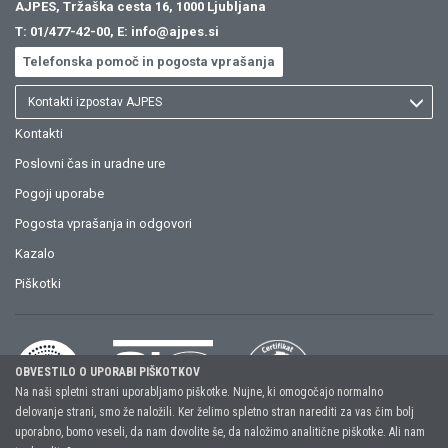
AJPES, Tržaška cesta 16, 1000 Ljubljana
T:
01/477-42-00
, E:
info@ajpes.si
Telefonska pomoč in pogosta vprašanja
Kontakti izpostav AJPES
Kontakti
Poslovni čas in uradne ure
Pogoji uporabe
Pogosta vprašanja in odgovori
Kazalo
Piškotki
OBVESTILO O UPORABI PIŠKOTKOV
Na naši spletni strani uporabljamo piškotke. Nujne, ki omogočajo normalno
delovanje strani, smo že naložili. Ker želimo spletno stran narediti za vas čim bolj
uporabno, bomo veseli, da nam dovolite še, da naložimo analitične piškotke. Ali nam