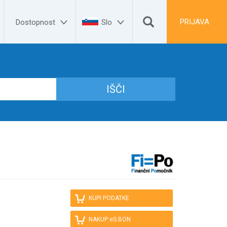


PRIJAVA
Dostopnost
Slo

KUPI PODATKE

NAKUP eS.BON