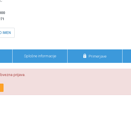
3C
000
971
O IMEN

Splošne informacije
Primerjave
bvezna prijava.