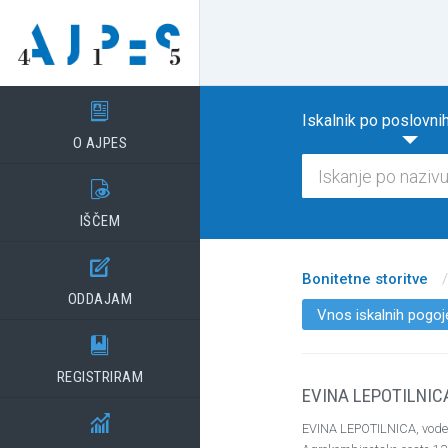

Iskalnik po poslovnih
O AJPES

IŠČEM

Bonitetne storitve
/
ODDAJAM
Vnos iskalnih pogoj

REGISTRIRAM
EVINA LEPOTILNICA,

EVINA LEPOTILNICA, vodenj