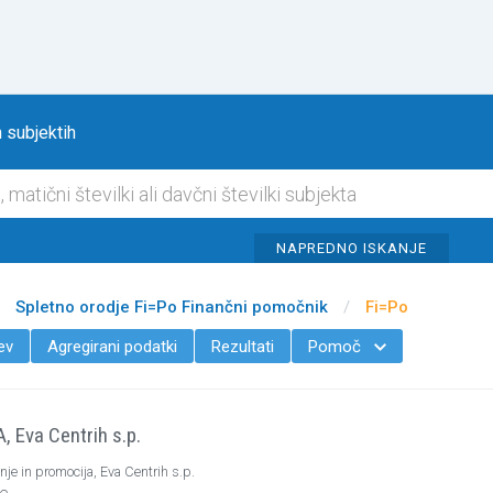
Na vsebino
 subjektih
NAPREDNO ISKANJE
Spletno orodje Fi=Po Finančni pomočnik
/
Fi=Po
ev
Agregirani podatki
Rezultati
Pomoč

 Eva Centrih s.p.
e in promocija, Eva Centrih s.p.