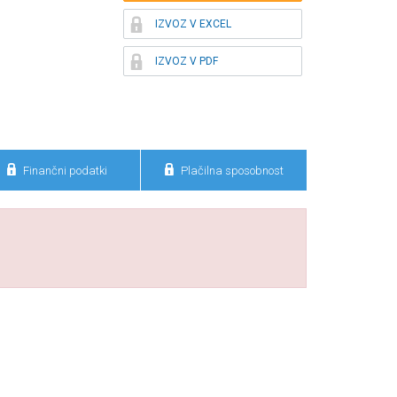

IZVOZ V EXCEL

IZVOZ V PDF


Finančni podatki
Plačilna sposobnost