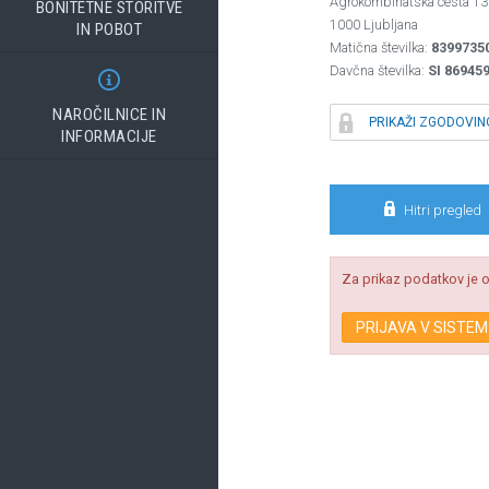
Agrokombinatska cesta 1
BONITETNE STORITVE
1000 Ljubljana
IN POBOT
Matična številka:
8399735
Davčna številka:
SI 86945

NAROČILNICE IN

PRIKAŽI ZGODOVIN
INFORMACIJE

Hitri pregled
Za prikaz podatkov je o
PRIJAVA V SISTEM