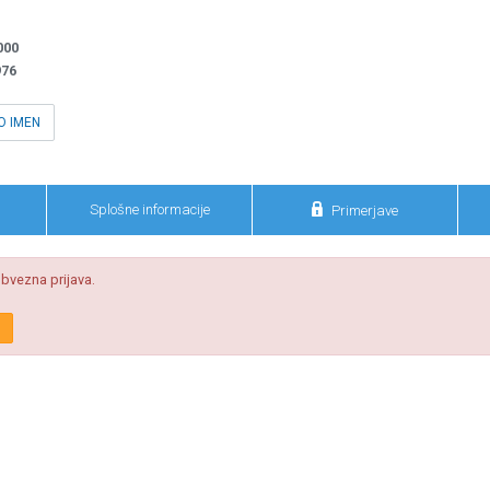
000
976
O IMEN

Splošne informacije
Primerjave
bvezna prijava.