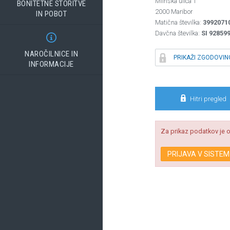
Mlinska ulica 1
BONITETNE STORITVE
2000 Maribor
IN POBOT
Matična številka:
3992071
Davčna številka:
SI 92859

NAROČILNICE IN

PRIKAŽI ZGODOVIN
INFORMACIJE

Hitri pregled
Za prikaz podatkov je o
PRIJAVA V SISTEM