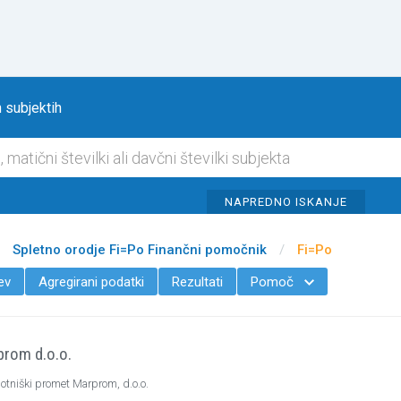
Na vsebino
 subjektih
NAPREDNO ISKANJE
Spletno orodje Fi=Po Finančni pomočnik
/
Fi=Po
ev
Agregirani podatki
Rezultati
Pomoč

prom d.o.o.
otniški promet Marprom, d.o.o.