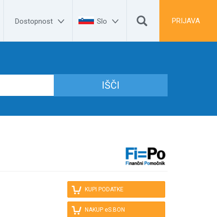


PRIJAVA
Dostopnost
Slo

KUPI PODATKE

NAKUP eS.BON