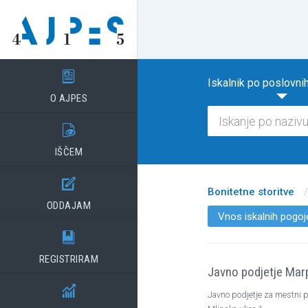

Iskalnik po poslovnih
O AJPES

IŠČEM

Bonitetne storitve
/
ODDAJAM
Vnos iskalnih pogoj

REGISTRIRAM
Javno podjetje Mar

Javno podjetje za mestni p