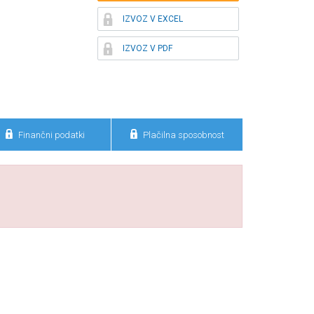

IZVOZ V EXCEL

IZVOZ V PDF


Finančni podatki
Plačilna sposobnost