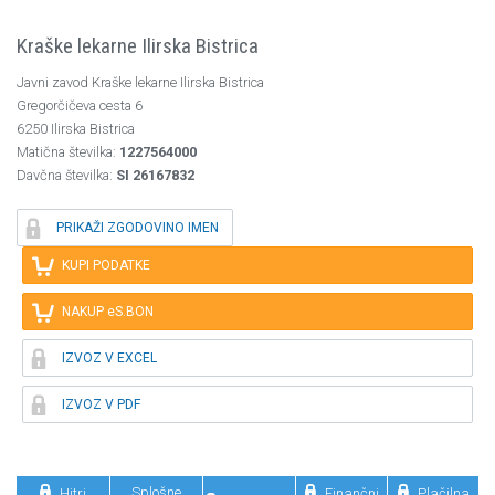
Kraške lekarne Ilirska Bistrica
Javni zavod Kraške lekarne Ilirska Bistrica
Gregorčičeva cesta 6
6250 Ilirska Bistrica
Matična številka:
1227564000
Davčna številka:
SI 26167832

PRIKAŽI ZGODOVINO IMEN

KUPI PODATKE

NAKUP eS.BON

IZVOZ V EXCEL

IZVOZ V PDF



Splošne
Hitri
Finančni
Plačilna