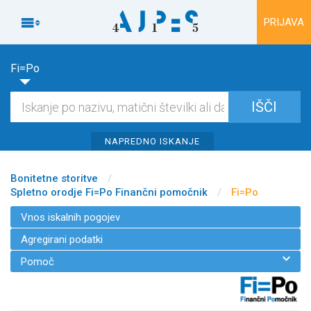
Na vsebino

PRIJAVA
Fi=Po
NAPREDNO ISKANJE
Bonitetne storitve
/
Spletno orodje Fi=Po Finančni pomočnik
/
Fi=Po
Vnos iskalnih pogojev
Agregirani podatki

Pomoč