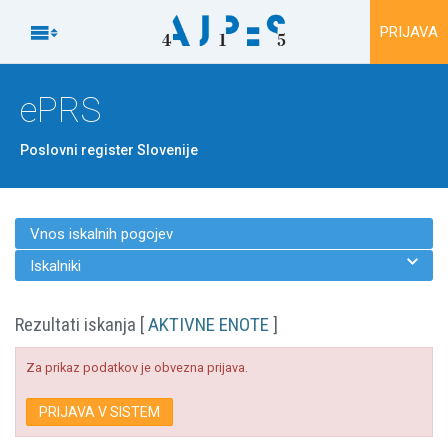
Na vsebino

PRIJAVA
ePRS
Poslovni register Slovenije
Vnos iskalnih pogojev

Iskalniki
Rezultati iskanja [
AKTIVNE ENOTE
]
Za prikaz podatkov je obvezna prijava.
PRIJAVA V SISTEM