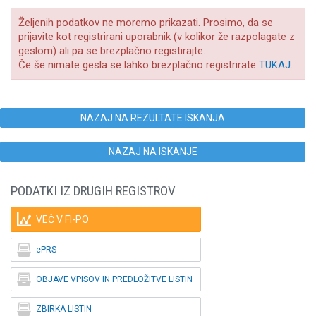
Željenih podatkov ne moremo prikazati. Prosimo, da se
prijavite kot registrirani uporabnik (v kolikor že razpolagate z
geslom) ali pa se brezplačno registirajte.
Če še nimate gesla se lahko brezplačno registrirate
TUKAJ
.
NAZAJ NA REZULTATE ISKANJA
NAZAJ NA ISKANJE
PODATKI IZ DRUGIH REGISTROV

VEČ V FI-PO

ePRS

OBJAVE VPISOV IN PREDLOŽITVE LISTIN

ZBIRKA LISTIN