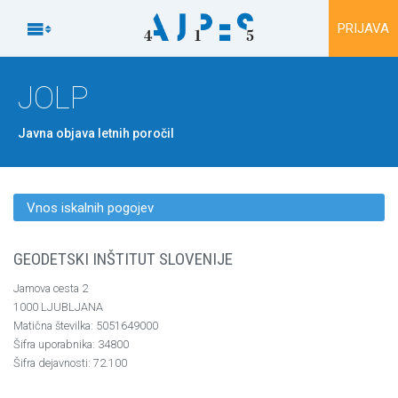
Na vsebino

PRIJAVA
JOLP
Javna objava letnih poročil
Vnos iskalnih pogojev
GEODETSKI INŠTITUT SLOVENIJE
Jamova cesta 2
1000 LJUBLJANA
Matična številka: 5051649000
Šifra uporabnika: 34800
Šifra dejavnosti: 72.100