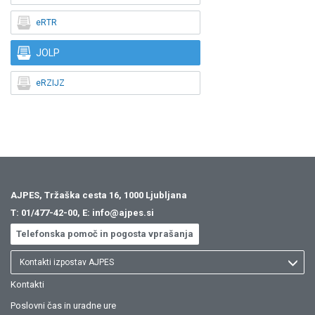

eRTR

JOLP

eRZIJZ
AJPES, Tržaška cesta 16, 1000 Ljubljana
T:
01/477-42-00
, E:
info@ajpes.si
Telefonska pomoč in pogosta vprašanja
Kontakti izpostav AJPES
Kontakti
Poslovni čas in uradne ure