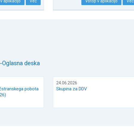
v aplikacijo
Več
Vstop v aplikacijo
Več
-Oglasna deska
24.06.2026
večstranskega pobota
Skupina za DDV
026)