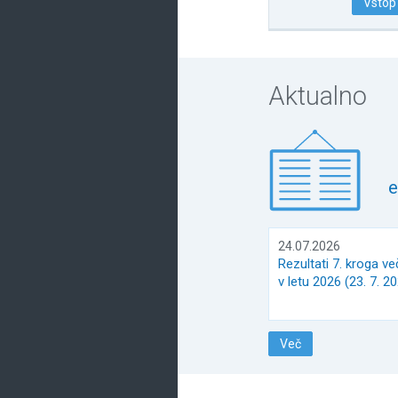
Vstop 
Aktualno
e
24.07.2026
Rezultati 7. kroga 
v letu 2026 (23. 7. 2
Več