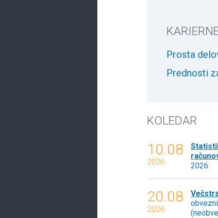
KARIERN
Prosta del
Prednosti z
KOLEDAR
10.08
Statist
računo
2026
2026
20.08
Večstr
obvezni 
2026
(neobve