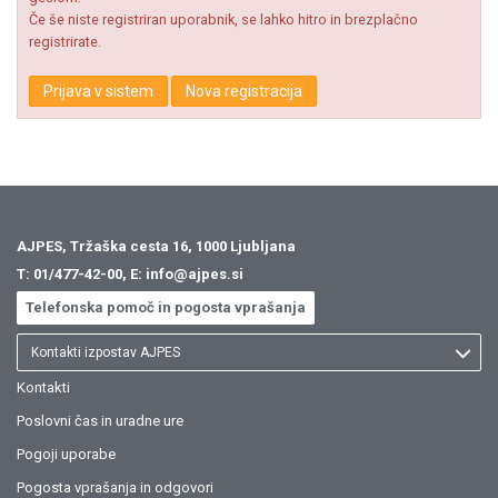
Če še niste registriran uporabnik, se lahko hitro in brezplačno
registrirate.
Prijava v sistem
Nova registracija
AJPES, Tržaška cesta 16, 1000 Ljubljana
T:
01/477-42-00
, E:
info@ajpes.si
Telefonska pomoč in pogosta vprašanja
Kontakti izpostav AJPES
Kontakti
Poslovni čas in uradne ure
Pogoji uporabe
Pogosta vprašanja in odgovori