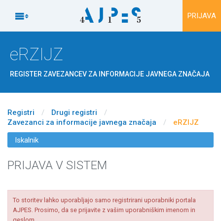
Na vsebino

PRIJAVA
eRZIJZ
REGISTER ZAVEZANCEV ZA INFORMACIJE JAVNEGA ZNAČAJA
Registri
/
Drugi registri
/
Zavezanci za informacije javnega značaja
/
eRZIJZ
Iskalnik
PRIJAVA V SISTEM
To storitev lahko uporabljajo samo registrirani uporabniki portala
AJPES. Prosimo, da se prijavite z vašim uporabniškim imenom in
geslom.