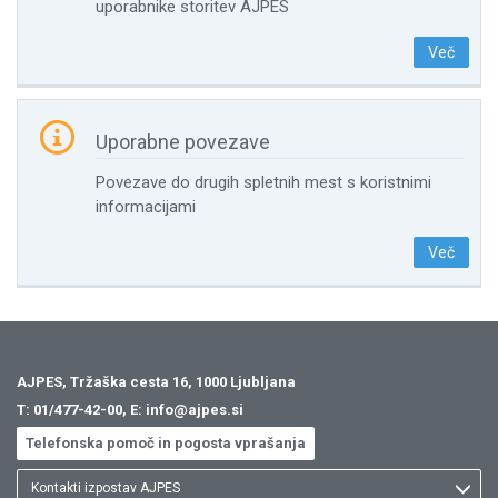
uporabnike storitev AJPES
Več

Uporabne povezave
Povezave do drugih spletnih mest s koristnimi
informacijami
Več
AJPES, Tržaška cesta 16, 1000 Ljubljana
T:
01/477-42-00
, E:
info@ajpes.si
Telefonska pomoč in pogosta vprašanja
Kontakti izpostav AJPES