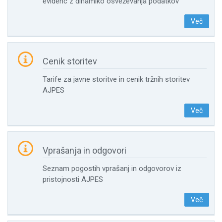
evidenc z dinamiko osveževanja podatkov
Več

Cenik storitev
Tarife za javne storitve in cenik tržnih storitev
AJPES
Več

Vprašanja in odgovori
Seznam pogostih vprašanj in odgovorov iz
pristojnosti AJPES
Več