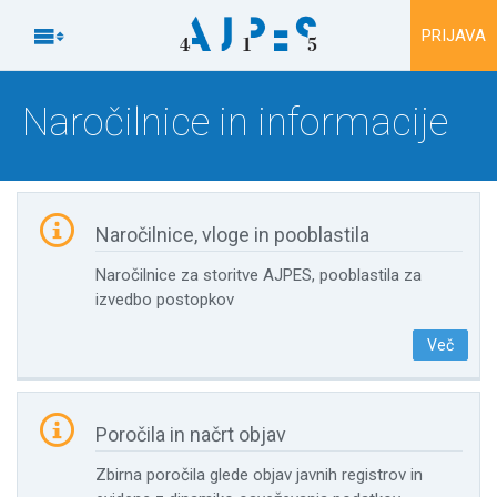
Na vsebino

PRIJAVA
Naročilnice in informacije

Naročilnice, vloge in pooblastila
Naročilnice za storitve AJPES, pooblastila za
izvedbo postopkov
Več

Poročila in načrt objav
Zbirna poročila glede objav javnih registrov in