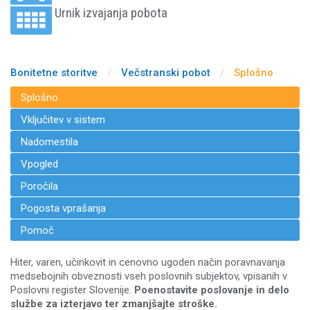
Urnik izvajanja pobota
Bonitetne storitve
/
Večstranski pobot
/
Splošno
Splošno
Vključitev v sistem
Nadomestila
Vpogled
Poročila
Pogosta vprašanja
Pomoč
Hiter, varen, učinkovit in cenovno ugoden način poravnavanja
medsebojnih obveznosti vseh poslovnih subjektov, vpisanih v
Poslovni register Slovenije.
Poenostavite poslovanje in delo
službe za izterjavo ter zmanjšajte stroške.