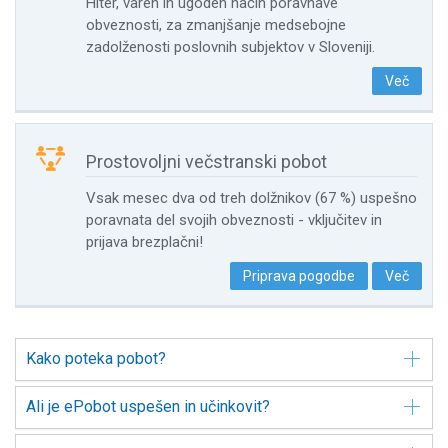
Hiter, varen in ugoden način poravnave
obveznosti, za zmanjšanje medsebojne
zadolženosti poslovnih subjektov v Sloveniji.
Več

Prostovoljni večstranski pobot
Vsak mesec dva od treh dolžnikov (67 %) uspešno
poravnata del svojih obveznosti - vključitev in
prijava brezplačni!
Priprava pogodbe
Več
Kako poteka pobot?
Ali je ePobot uspešen in učinkovit?