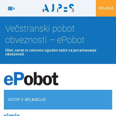
Na vsebino

PRIJAVA
Večstranski pobot
obveznosti – ePobot
Hiter, varen in cenovno ugoden način za poravnavanje
obveznosti
VSTOP V APLIKACIJO