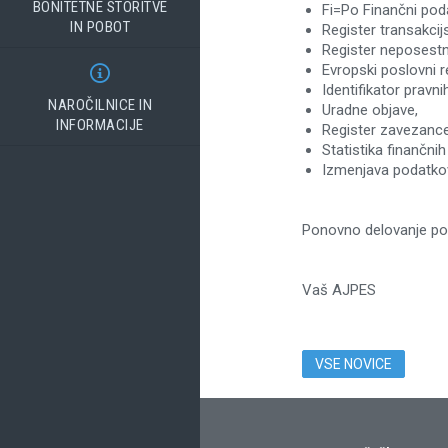
BONITETNE STORITVE
Fi=Po Finančni poda
IN POBOT
Register transakcij
Register neposestni
Evropski poslovni re

Identifikator pravni
NAROČILNICE IN
Uradne objave,
INFORMACIJE
Register zavezance
Statistika finančni
Izmenjava podatko
Ponovno delovanje po
Vaš AJPES
VSE NOVICE