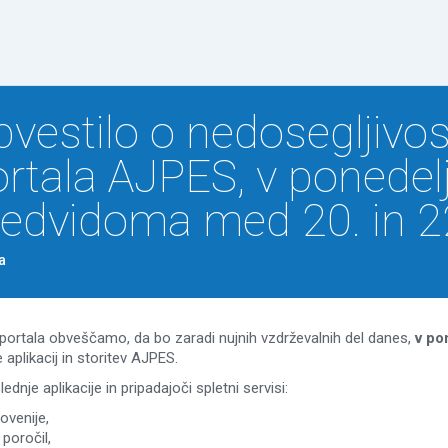
Na vsebino
vestilo o nedosegljivos
rtala AJPES, v ponedelj
redvidoma med 20. in 2
a
portala obveščamo, da bo zaradi nujnih vzdrževalnih del danes,
v pon
aplikacij in storitev AJPES.
nje aplikacije in pripadajoči spletni servisi:
ovenije,
 poročil,