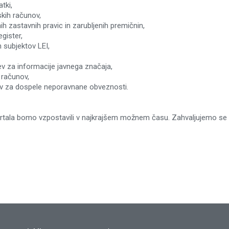
tki,
skih računov,
h zastavnih pravic in zarubljenih premičnin,
gister,
h subjektov LEI,
v za informacije javnega značaja,
h računov,
v za dospele neporavnane obveznosti.
rtala bomo vzpostavili v najkrajšem možnem času. Zahvaljujemo se