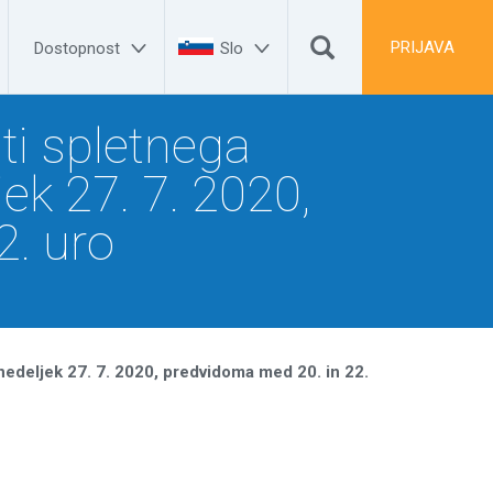


PRIJAVA
Dostopnost
Slo
ti spletnega
ek 27. 7. 2020,
2. uro
edeljek 27. 7. 2020, predvidoma med 20. in 22.