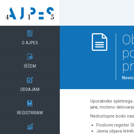

Ob

O AJPES
po

p
IŠČEM
Novic

ODDAJAM
Uporabnike spletnega 

uro
, moteno delovanje 
REGISTRIRAM
Nedostopne bodo nasled
Poslovni register Sl

Javna objava letnih