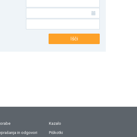
Išči
porabe
Kazalo
prašanja in odgovori
Piškotki