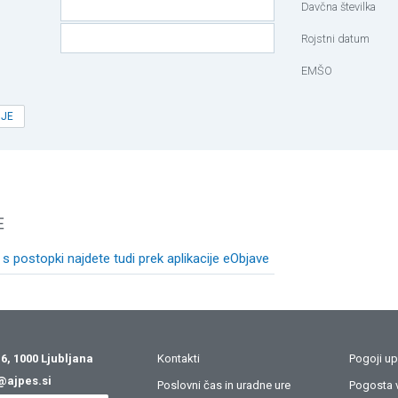
Davčna številka
Rojstni datum
EMŠO
OJE
E
 s postopki najdete tudi prek aplikacije eObjave
6, 1000 Ljubljana
Kontakti
Pogoji u
@ajpes.si
Poslovni čas in uradne ure
Pogosta v