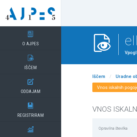

e

O AJPES
Vpogl

IŠČEM
Iščem
/
Uradne o

Vnos iskalnih pogoj
ODDAJAM

VNOS ISKAL
REGISTRIRAM
Opravilna številka
