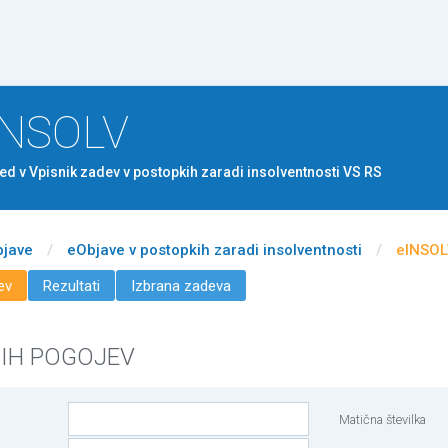
Na vsebino
INSOLV
ed v Vpisnik zadev v postopkih zaradi insolventnosti VS RS
bjave
/
eObjave v postopkih zaradi insolventnosti
/
eINSO
ev
Rezultati
Izbrana zadeva
NIH POGOJEV
Matična številka