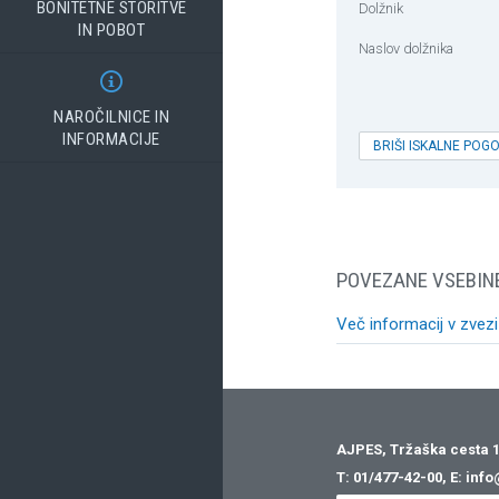
BONITETNE STORITVE
Dolžnik
IN POBOT
Naslov dolžnika

NAROČILNICE IN
INFORMACIJE
BRIŠI ISKALNE POG
POVEZANE VSEBIN
Več informacij v zvezi
AJPES, Tržaška cesta 1
T:
01/477-42-00
, E:
info