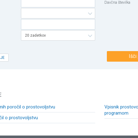
Davčna številka
20 zadetkov
Išči
OJE
E
ih poročil o prostovoljstvu
Vpisnik prostovol
programom
čil o prostovoljstvu