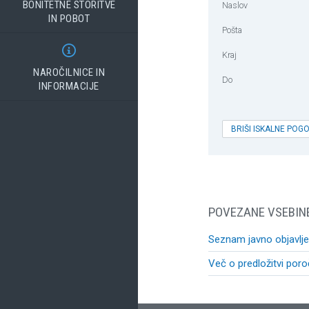
BONITETNE STORITVE
Naslov
IN POBOT
Pošta

Kraj
NAROČILNICE IN
Do
INFORMACIJE
BRIŠI ISKALNE POG
POVEZANE VSEBIN
Seznam javno objavljen
Več o predložitvi poro