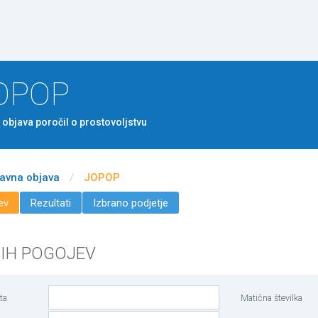
Na vsebino
OPOP
 objava poročil o prostovoljstvu
avna objava
/
JOPOP
ev
Rezultati
Izbrano podjetje
NIH POGOJEV
ta
Matična številka