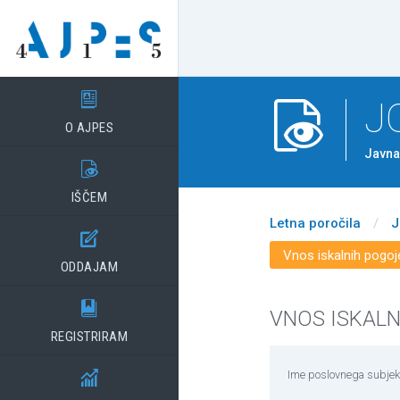

J

O AJPES
Javna

IŠČEM
Letna poročila
/
J

Vnos iskalnih pogoj
ODDAJAM

VNOS ISKAL
REGISTRIRAM
Ime poslovnega subjek
