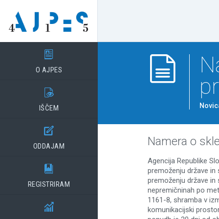

N

O AJPES
pr

Novic
IŠČEM

Namera o skle
ODDAJAM
Agencija Republike Slo

premoženju države in 
premoženju države in s
REGISTRIRAM
nepremičninah po met
1161-8, shramba v izm

komunikacijski prostor