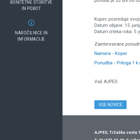
ponudb je 20 dni od ob
BONITETNE STORITVE
IN POBOT
Kupec posreduje svojo

Datum objave: 15. juni
Datum izteka roka: 5. j
NAROČILNICE IN
INFORMACIJE
Zainteresirane ponudn
Namera - Koper
Ponudba - Priloga 1 k
Vaš AJPES
VSE NOVICE
AJPES, Tržaška cesta 1