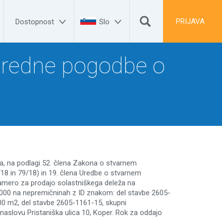


PRIJAVA
Dostopnost
Slo
sredne pogodbe o
ana, na podlagi 52. člena Zakona o stvarnem
18 in 79/18) in 19. člena Uredbe o stvarnem
 Namero za prodajo solastniškega deleža na
000 na nepremičninah z ID znakom: del stavbe 2605-
,00 m2, del stavbe 2605-1161-15, skupni
 naslovu Pristaniška ulica 10, Koper. Rok za oddajo