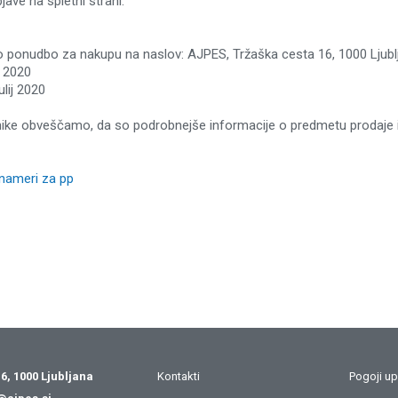
jave na spletni strani.
 ponudbo za nakupu na naslov: AJPES, Tržaška cesta 16, 1000 Ljubl
j 2020
ulij 2020
ike obveščamo, da so podrobnejše informacije o predmetu prodaje in 
 nameri za pp
6, 1000 Ljubljana
Kontakti
Pogoji u