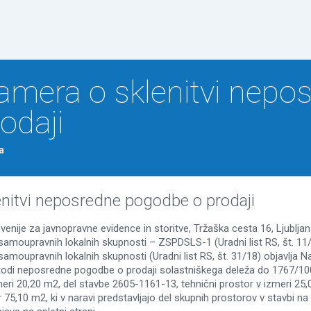
Na vsebino
amera o sklenitvi nepo
odaji
a
nitvi neposredne pogodbe o prodaji
venije za javnopravne evidence in storitve, Tržaška cesta 16, Ljublj
samoupravnih lokalnih skupnosti – ZSPDSLS-1 (Uradni list RS, št. 11/
amoupravnih lokalnih skupnosti (Uradni list RS, št. 31/18) objavlja
odi neposredne pogodbe o prodaji solastniškega deleža do 1767/10
eri 20,20 m2, del stavbe 2605-1161-13, tehnični prostor v izmeri 25
 75,10 m2, ki v naravi predstavljajo del skupnih prostorov v stavbi na