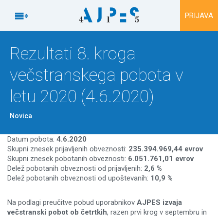
Na vsebino

PRIJAVA
Rezultati 8. kroga
večstranskega pobota v
letu 2020 (4.6.2020)
Novica
Datum pobota:
4.6.2020
Skupni znesek prijavljenih obveznosti:
235.394.969,44 evrov
Skupni znesek pobotanih obveznosti:
6.051.761,01 evrov
Delež pobotanih obveznosti od prijavljenih:
2,6 %
Delež pobotanih obveznosti od upoštevanih:
10,9 %
Na podlagi preučitve pobud uporabnikov
AJPES izvaja
večstranski pobot ob četrtkih
, razen prvi krog v septembru in