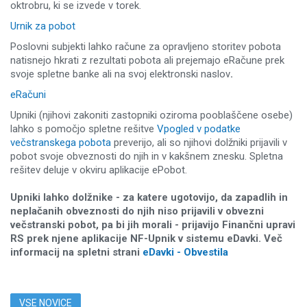
oktrobru, ki se izvede v torek.
Urnik za pobot
Poslovni subjekti lahko račune za opravljeno storitev pobota
natisnejo hkrati z rezultati pobota ali prejemajo eRačune prek
svoje spletne banke ali na svoj elektronski naslov
.
eRačuni
Upniki (njihovi zakoniti zastopniki oziroma pooblaščene osebe)
lahko s pomočjo spletne rešitve
Vpogled v podatke
večstranskega pobota
preverijo, ali so njihovi dolžniki prijavili v
pobot svoje obveznosti do njih in v kakšnem znesku. Spletna
rešitev deluje v okviru aplikacije ePobot.
Upniki lahko dolžnike - za katere ugotovijo, da zapadlih in
neplačanih obveznosti do njih niso prijavili v obvezni
večstranski pobot, pa bi jih morali - prijavijo Finančni upravi
RS prek njene aplikacije NF-Upnik v sistemu eDavki. Več
informacij na spletni strani
eDavki - Obvestila
VSE NOVICE