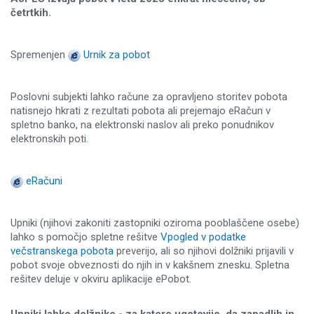
četrtkih.
Spremenjen
Urnik za pobot
Poslovni subjekti lahko račune za opravljeno storitev pobota
natisnejo hkrati z rezultati pobota ali prejemajo eRačun v
spletno banko, na elektronski naslov ali preko ponudnikov
elektronskih poti.
eRačuni
Upniki (njihovi zakoniti zastopniki oziroma pooblaščene osebe)
lahko s pomočjo spletne rešitve
Vpogled v podatke
večstranskega pobota
preverijo, ali so njihovi dolžniki prijavili v
pobot svoje obveznosti do njih in v kakšnem znesku. Spletna
rešitev deluje v okviru aplikacije ePobot.