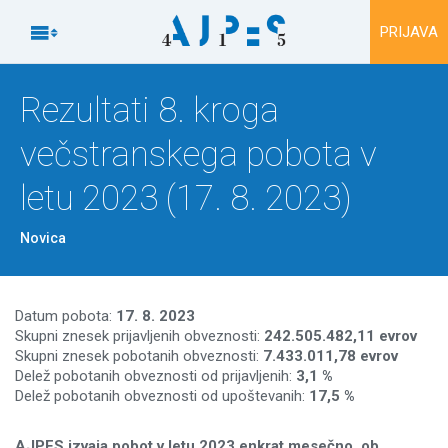
Na vsebino

PRIJAVA
Rezultati 8. kroga
večstranskega pobota v
letu 2023 (17. 8. 2023)
Novica
Datum pobota:
17
.
8. 2023
Skupni znesek prijavljenih obveznosti:
242.505.482,11 evrov
Skupni znesek pobotanih obveznosti:
7
.433.011,78
evrov
Delež pobotanih obveznosti od prijavljenih:
3,1 %
Delež pobotanih obveznosti od upoštevanih:
17,5 %
AJPES izvaja pobot v letu 2023 enkrat mesečno, ob