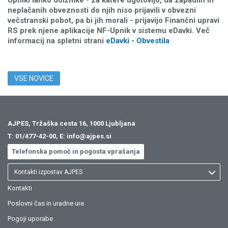
Upniki lahko dolžnike - za katere ugotovijo, da zapadlih in
neplačanih obveznosti do njih niso prijavili v obvezni
večstranski pobot, pa bi jih morali - prijavijo Finančni upravi
RS prek njene aplikacije NF-Upnik v sistemu eDavki. Več
informacij na spletni strani
eDavki - Obvestila
VSE NOVICE
AJPES, Tržaška cesta 16, 1000 Ljubljana
T:
01/477-42-00
, E:
info@ajpes.si
Telefonska pomoč in pogosta vprašanja
Kontakti izpostav AJPES
Kontakti
Poslovni čas in uradne ure
Pogoji uporabe