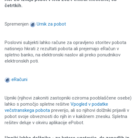
četrtkih.
Spremenjen
Urnik za pobot
Poslovni subjekti lahko račune za opravljeno storitev pobota
natisnejo hkrati z rezultati pobota ali prejemajo eRačun v
spletno banko, na elektronski naslov ali preko ponudnikov
elektronskih poti.
eRačuni
Upniki (njihovi zakoniti zastopniki oziroma pooblaščene osebe)
lahko s pomočjo spletne rešitve
Vpogled v podatke
večstranskega pobota
preverijo, ali so njihovi dolžniki prijavili v
pobot svoje obveznosti do njih in v kakšnem znesku. Spletna
rešitev deluje v okviru aplikacije ePobot.