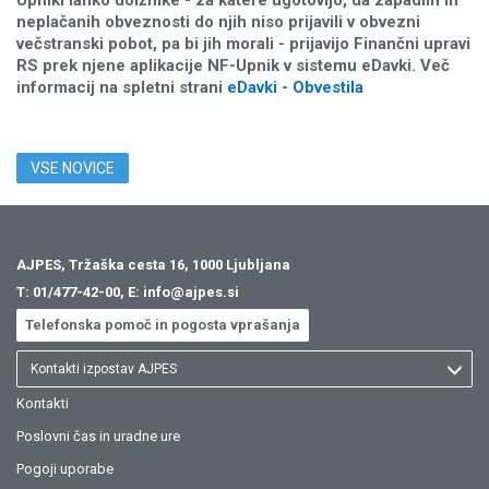
Upniki lahko dolžnike - za katere ugotovijo, da zapadlih in
neplačanih obveznosti do njih niso prijavili v obvezni
večstranski pobot, pa bi jih morali - prijavijo Finančni upravi
RS prek njene aplikacije NF-Upnik v sistemu eDavki. Več
informacij na spletni strani
eDavki - Obvestila
VSE NOVICE
AJPES, Tržaška cesta 16, 1000 Ljubljana
T:
01/477-42-00
, E:
info@ajpes.si
Telefonska pomoč in pogosta vprašanja
Kontakti izpostav AJPES
Kontakti
Poslovni čas in uradne ure
Pogoji uporabe