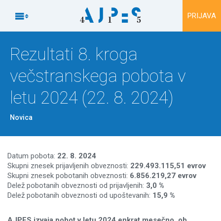
Na vsebino

PRIJAVA
Rezultati 8. kroga
večstranskega pobota v
letu 2024 (22. 8. 2024)
Novica
Datum pobota:
22. 8. 2024
Skupni znesek prijavljenih obveznosti:
229.493.115,51
evrov
Skupni znesek pobotanih obveznosti:
6.856.219,27 evrov
Delež pobotanih obveznosti od prijavljenih:
3,0 %
Delež pobotanih obveznosti od upoštevanih:
15,9 %
AJPES izvaja pobot v letu 2024 enkrat mesečno, ob