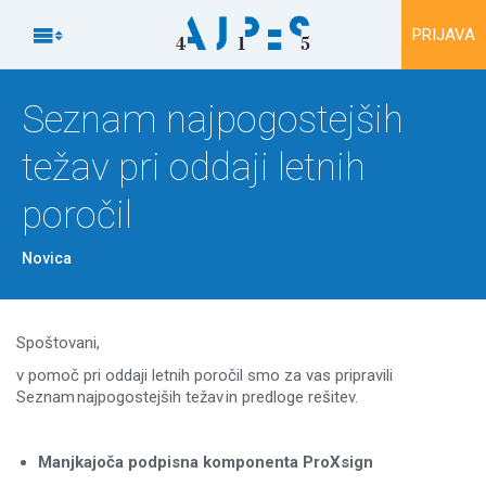
Na vsebino

PRIJAVA
Seznam najpogostejših
težav pri oddaji letnih
poročil
Novica
Spoštovani,
v pomoč pri oddaji letnih poročil smo za vas pripravili
Seznam najpogostejših težav in predloge rešitev.
Manjkajoča podpisna komponenta ProXsign