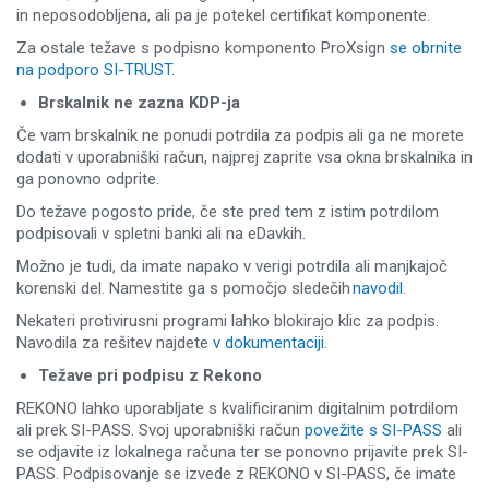
in neposodobljena, ali pa je potekel certifikat komponente.
Za ostale težave s podpisno komponento ProXsign
se obrnite
na podporo SI-TRUST.
Brskalnik ne zazna KDP-ja
Če vam brskalnik ne ponudi potrdila za podpis ali ga ne morete
dodati v uporabniški račun, najprej zaprite vsa okna brskalnika in
ga ponovno odprite.
Do težave pogosto pride, če ste pred tem z istim potrdilom
podpisovali v spletni banki ali na eDavkih.
Možno je tudi, da imate napako v verigi potrdila ali manjkajoč
korenski del. Namestite ga s pomočjo sledečih
navodil
.
Nekateri protivirusni programi lahko blokirajo klic za podpis.
Navodila za rešitev najdete
v dokumentaciji.
Težave pri podpisu z Rekono
REKONO lahko uporabljate s kvalificiranim digitalnim potrdilom
ali prek SI-PASS. Svoj uporabniški račun
povežite s SI-PASS
ali
se odjavite iz lokalnega računa ter se ponovno prijavite prek SI-
PASS. Podpisovanje se izvede z REKONO v SI-PASS, če imate