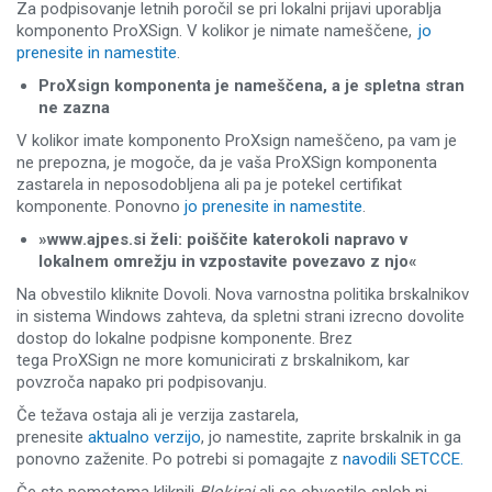
Za podpisovanje letnih poročil se pri lokalni prijavi uporablja
komponento ProXSign. V kolikor je nimate nameščene,
jo
prenesite in namestite
.
ProXsign komponenta je nameščena, a je spletna stran
ne zazna
V kolikor imate komponento ProXsign nameščeno, pa vam je
ne prepozna, je mogoče, da je vaša ProXSign komponenta
zastarela in neposodobljena ali pa je potekel certifikat
komponente. Ponovno
jo prenesite in namestite
.
»www.ajpes.si želi: poiščite katerokoli napravo v
lokalnem omrežju in vzpostavite povezavo z njo«
Na obvestilo kliknite Dovoli. Nova varnostna politika brskalnikov
in sistema Windows zahteva, da spletni strani izrecno dovolite
dostop do lokalne podpisne komponente. Brez
tega ProXSign ne more komunicirati z brskalnikom, kar
povzroča napako pri podpisovanju.
Če težava ostaja ali je verzija zastarela,
prenesite
aktualno verzijo
, jo namestite, zaprite brskalnik in ga
ponovno zaženite. Po potrebi si pomagajte z
navodili SETCCE.