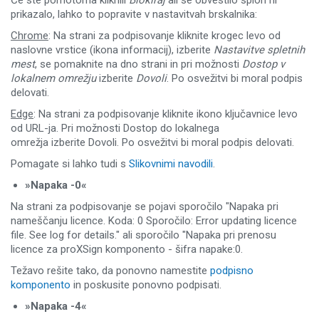
Če ste pomotoma kliknili
Blokiraj
ali se obvestilo sploh ni
prikazalo, lahko to popravite v nastavitvah brskalnika:
Chrome
: Na strani za podpisovanje kliknite krogec levo od
naslovne vrstice (ikona informacij), izberite
Nastavitve spletnih
mest
, se pomaknite na dno strani in pri možnosti
Dostop v
lokalnem omrežju
izberite
Dovoli
. Po osvežitvi bi moral podpis
delovati.
Edge
: Na strani za podpisovanje kliknite ikono ključavnice levo
od URL-ja. Pri možnosti Dostop do lokalnega
omrežja izberite Dovoli. Po osvežitvi bi moral podpis delovati.
Pomagate si lahko tudi s
Slikovnimi navodili
.
»Napaka -0«
Na strani za podpisovanje se pojavi sporočilo "Napaka pri
nameščanju licence. Koda: 0 Sporočilo: Error updating licence
file. See log for details." ali sporočilo "Napaka pri prenosu
licence za proXSign komponento - šifra napake:0.
Težavo rešite tako, da ponovno namestite
podpisno
komponento
in poskusite ponovno podpisati.
»Napaka -4«