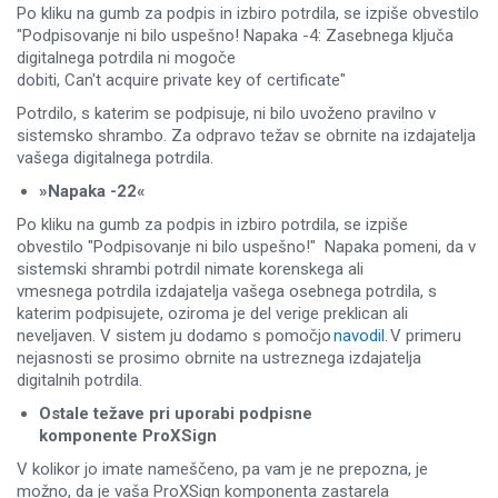
Po kliku na gumb za podpis in izbiro potrdila, se izpiše obvestilo
"Podpisovanje ni bilo uspešno! Napaka -4: Zasebnega ključa
digitalnega potrdila ni mogoče
dobiti, Can't acquire private key of certificate"
Potrdilo, s katerim se podpisuje, ni bilo uvoženo pravilno v
sistemsko shrambo. Za odpravo težav se obrnite na izdajatelja
vašega digitalnega potrdila.
»Napaka -22«
Po kliku na gumb za podpis in izbiro potrdila, se izpiše
obvestilo "Podpisovanje ni bilo uspešno!" Napaka pomeni, da v
sistemski shrambi potrdil nimate korenskega ali
vmesnega potrdila izdajatelja vašega osebnega potrdila, s
katerim podpisujete, oziroma je del verige preklican ali
neveljaven. V sistem ju dodamo s pomočjo
navodil
. V primeru
nejasnosti se prosimo obrnite na ustreznega izdajatelja
digitalnih potrdila.
Ostale težave pri uporabi podpisne
komponente ProXSign
V kolikor jo imate nameščeno, pa vam je ne prepozna, je
možno, da je vaša ProXSign komponenta zastarela