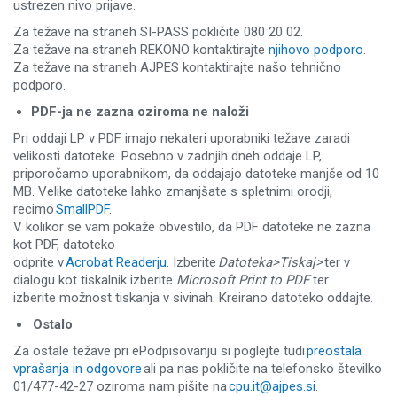
ustrezen nivo prijave.
Za težave na straneh SI-PASS pokličite 080 20 02.
Za težave na straneh REKONO kontaktirajte
njihovo podporo
.
Za težave na straneh AJPES kontaktirajte našo tehnično
podporo.
PDF-ja ne zazna oziroma ne naloži
Pri oddaji LP v PDF imajo nekateri uporabniki težave zaradi
velikosti datoteke. Posebno v zadnjih dneh oddaje LP,
priporočamo uporabnikom, da oddajajo datoteke manjše od 10
MB. Velike datoteke lahko zmanjšate s spletnimi orodji,
recimo
SmallPDF
.
V kolikor se vam pokaže obvestilo, da PDF datoteke ne zazna
kot PDF, datoteko
odprite v
Acrobat Readerju
. Izberite
Datoteka>Tiskaj>
ter v
dialogu kot tiskalnik izberite
Microsoft Print to PDF
ter
izberite možnost tiskanja v sivinah. Kreirano datoteko oddajte.
Ostalo
Za ostale težave pri ePodpisovanju si poglejte tudi
preostala
vprašanja in odgovore
ali pa nas pokličite na telefonsko številko
01/477-42-27 oziroma nam pišite na
cpu.it@ajpes.si
.