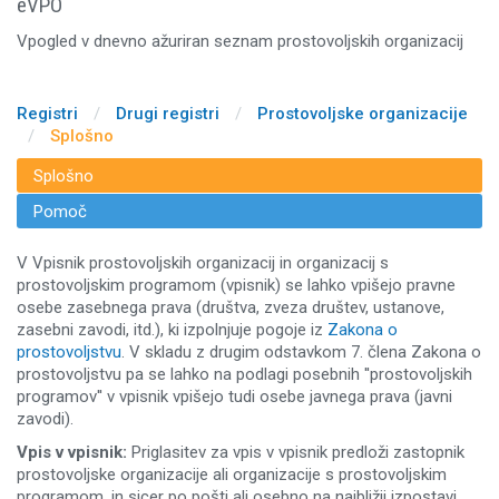
eVPO
Vpogled v dnevno ažuriran seznam prostovoljskih organizacij
Registri
/
Drugi registri
/
Prostovoljske organizacije
/
Splošno
Splošno
Pomoč
V Vpisnik prostovoljskih organizacij in organizacij s
prostovoljskim programom (vpisnik) se lahko vpišejo pravne
osebe zasebnega prava (društva, zveza društev, ustanove,
zasebni zavodi, itd.), ki izpolnjuje pogoje iz
Zakona o
prostovoljstvu
. V skladu z drugim odstavkom 7. člena Zakona o
prostovoljstvu pa se lahko na podlagi posebnih ''prostovoljskih
programov'' v vpisnik vpišejo tudi osebe javnega prava (javni
zavodi).
Vpis v vpisnik:
Priglasitev za vpis v vpisnik predloži zastopnik
prostovoljske organizacije ali organizacije s prostovoljskim
programom, in sicer po pošti ali osebno na najbližji izpostavi