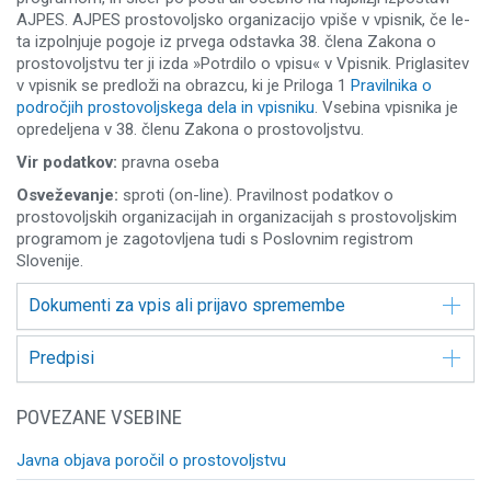
AJPES. AJPES prostovoljsko organizacijo vpiše v vpisnik, če le-
ta izpolnjuje pogoje iz prvega odstavka 38. člena Zakona o
prostovoljstvu ter ji izda »Potrdilo o vpisu« v Vpisnik. Priglasitev
v vpisnik se predloži na obrazcu, ki je Priloga 1
Pravilnika o
področjih prostovoljskega dela in vpisniku
. Vsebina vpisnika je
opredeljena v 38. členu Zakona o prostovoljstvu.
Vir podatkov:
pravna oseba
Osveževanje:
sproti (on-line). Pravilnost podatkov o
prostovoljskih organizacijah in organizacijah s prostovoljskim
programom je zagotovljena tudi s Poslovnim registrom
Slovenije.
Dokumenti za vpis ali prijavo spremembe
Predpisi
POVEZANE VSEBINE
Javna objava poročil o prostovoljstvu