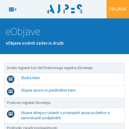
Na vsebino

PRIJAVA
eObjave
eObjave sodnih zadev in družb
Sodni register kot del Poslovnega registra Slovenije
Zbirka listin

Objave vpisov in predložitve listin

Poslovni register Slovenije
Objave sklepov izdanih v postopkih vpisa podatkov o

samostojnih podjetnikih
Postopki zaradi insolventnosti