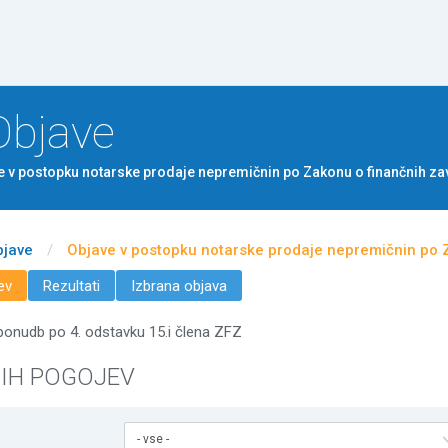
Na vsebino
Objave
e v postopku notarske prodaje nepremičnin po Zakonu o finančnih za
bjave
/
Objave v postopku notarske prodaje nepremičnin po Z
ev
Rezultati
Izbrana objava
 ponudb po 4. odstavku 15.i člena ZFZ
NIH POGOJEV
- vse -