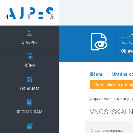

e

O AJPES
Objav

IŠČEM
Iščem
/
Uradne o

Vnos iskalnih pogoj
ODDAJAM
Objave vabil k dajanju

VNOS ISKAL
REGISTRIRAM

Vrsta nepremičnine