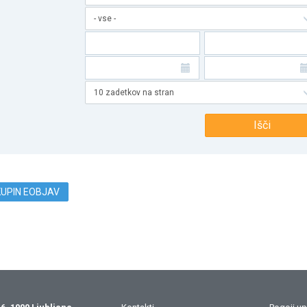
- vse -
10 zadetkov na stran
Išči
KUPIN EOBJAV