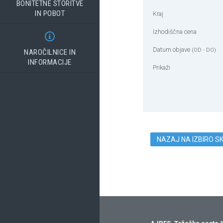
BONITETNE STORITVE
IN POBOT
Kraj
Izhodiščna cena

Datum objave
(OD - DO)
NAROČILNICE IN
INFORMACIJE
Prikaži
NAZAJ NA IZBIRO S