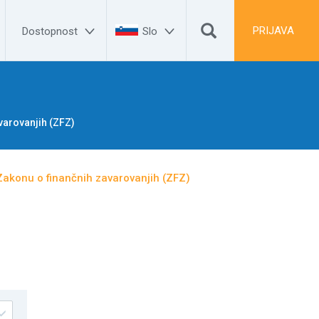


PRIJAVA
Dostopnost
Slo
varovanjih (ZFZ)
akonu o finančnih zavarovanjih (ZFZ)