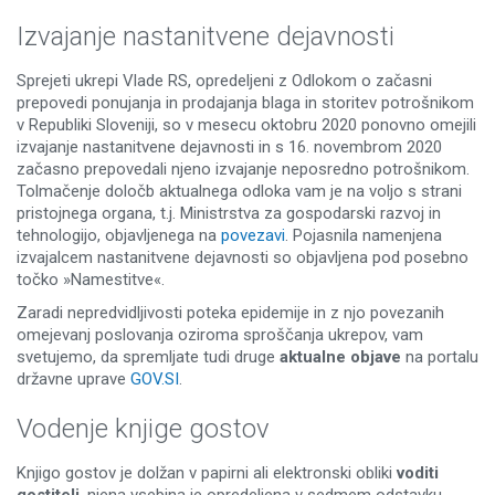
Izvajanje nastanitvene dejavnosti
Sprejeti ukrepi Vlade RS, opredeljeni z Odlokom o začasni
prepovedi ponujanja in prodajanja blaga in storitev potrošnikom
v Republiki Sloveniji, so v mesecu oktobru 2020 ponovno omejili
izvajanje nastanitvene dejavnosti in s 16. novembrom 2020
začasno prepovedali njeno izvajanje neposredno potrošnikom.
Tolmačenje določb aktualnega odloka vam je na voljo s strani
pristojnega organa, t.j. Ministrstva za gospodarski razvoj in
tehnologijo, objavljenega na
povezavi
. Pojasnila namenjena
izvajalcem nastanitvene dejavnosti so objavljena pod posebno
točko »Namestitve«.
Zaradi nepredvidljivosti poteka epidemije in z njo povezanih
omejevanj poslovanja oziroma sproščanja ukrepov, vam
svetujemo, da spremljate tudi druge
aktualne objave
na portalu
državne uprave
GOV.SI
.
Vodenje knjige gostov
Knjigo gostov je dolžan v papirni ali elektronski obliki
voditi