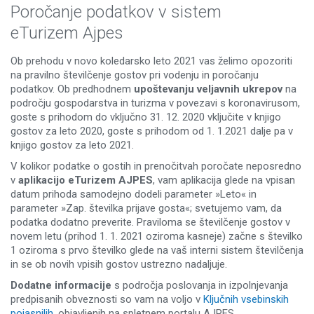
Poročanje podatkov v sistem
eTurizem Ajpes
Ob prehodu v novo koledarsko leto 2021 vas želimo opozoriti
na pravilno številčenje gostov pri vodenju in poročanju
podatkov. Ob predhodnem
upoštevanju veljavnih ukrepov
na
področju gospodarstva in turizma v povezavi s koronavirusom,
goste s prihodom do vključno 31. 12. 2020 vključite v knjigo
gostov za leto 2020, goste s prihodom od 1. 1.2021 dalje pa v
knjigo gostov za leto 2021.
V kolikor podatke o gostih in prenočitvah poročate neposredno
v
aplikacijo eTurizem AJPES
, vam aplikacija glede na vpisan
datum prihoda samodejno dodeli parameter »Leto« in
parameter »Zap. številka prijave gosta«; svetujemo vam, da
podatka dodatno preverite. Praviloma se številčenje gostov v
novem letu (prihod 1. 1. 2021 oziroma kasneje) začne s številko
1 oziroma s prvo številko glede na vaš interni sistem številčenja
in se ob novih vpisih gostov ustrezno nadaljuje.
Dodatne informacije
s področja poslovanja in izpolnjevanja
predpisanih obveznosti so vam na voljo v
Ključnih vsebinskih
pojasnilih
, objavljenih na spletnem portalu AJPES.