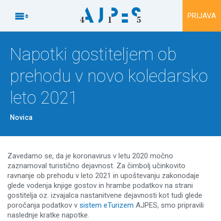
Na vsebino

PRIJAVA
Napotki gostiteljem ob
prehodu v novo koledarsko
leto 2021
Novica
Zavedamo se, da je koronavirus v letu 2020 močno
zaznamoval turistično dejavnost. Za čimbolj učinkovito
ravnanje ob prehodu v leto 2021 in upoštevanju zakonodaje
glede vodenja knjige gostov in hrambe podatkov na strani
gostitelja oz. izvajalca nastanitvene dejavnosti kot tudi glede
poročanja podatkov v
sistem eTurizem
AJPES, smo pripravili
naslednje kratke napotke.