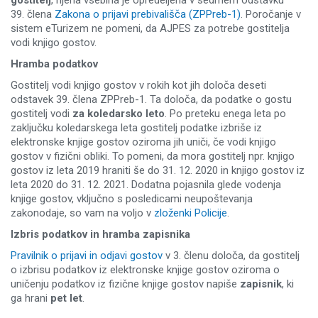
gostitelj
, njena vsebina je opredeljena v sedmem odstavku
39. člena
Zakona o prijavi prebivališča (ZPPreb-1)
. Poročanje v
sistem eTurizem ne pomeni, da AJPES za potrebe gostitelja
vodi knjigo gostov.
Hramba podatkov
Gostitelj vodi knjigo gostov v rokih kot jih določa deseti
odstavek 39. člena ZPPreb-1. Ta določa, da podatke o gostu
gostitelj vodi
za koledarsko leto
. Po preteku enega leta po
zaključku koledarskega leta gostitelj podatke izbriše iz
elektronske knjige gostov oziroma jih uniči, če vodi knjigo
gostov v fizični obliki. To pomeni, da mora gostitelj npr. knjigo
gostov iz leta 2019 hraniti še do 31. 12. 2020 in knjigo gostov iz
leta 2020 do 31. 12. 2021. Dodatna pojasnila glede vodenja
knjige gostov, vključno s posledicami neupoštevanja
zakonodaje, so vam na voljo v
zloženki Policije
.
Izbris podatkov in hramba zapisnika
Pravilnik o prijavi in odjavi gostov
v 3. členu določa, da gostitelj
o izbrisu podatkov iz elektronske knjige gostov oziroma o
uničenju podatkov iz fizične knjige gostov napiše
zapisnik
, ki
ga hrani
pet let
.