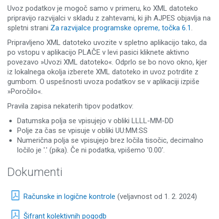
Uvoz podatkov je mogoč samo v primeru, ko XML datoteko
pripravijo razvijalci v skladu z zahtevami, ki jih AJPES objavlja na
spletni strani
Za razvijalce programske opreme, točka 6.1
.
Pripravljeno XML datoteko uvozite v spletno aplikacijo tako, da
po vstopu v aplikacijo PLAČE v levi pasici kliknete aktivno
povezavo »Uvozi XML datoteko«. Odprlo se bo novo okno, kjer
iz lokalnega okolja izberete XML datoteko in uvoz potrdite z
gumbom. O uspešnosti uvoza podatkov se v aplikaciji izpiše
»Poročilo«.
Pravila zapisa nekaterih tipov podatkov:
Datumska polja se vpisujejo v obliki LLLL-MM-DD
Polje za čas se vpisuje v obliki UU:MM:SS
Numerična polja se vpisujejo brez ločila tisočic, decimalno
ločilo je '.' (pika). Če ni podatka, vpišemo '0.00'.
Dokumenti
Računske in logične kontrole
(veljavnost od 1. 2. 2024)
Šifrant kolektivnih pogodb