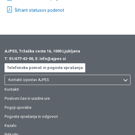
Šifrant statusov podenot
AJPES, Tržaška cesta 16, 1000 Ljubljana
T:
01/477-42-00
, E:
info@ajpes.si
Telefonska pomoč in pogosta vprašanja
Kontakti izpostav AJPES
Kontakti
Poslovni čas in uradne ure
Pogoji uporabe
Pogosta vprašanja in odgovori
Kazalo
Piškotki