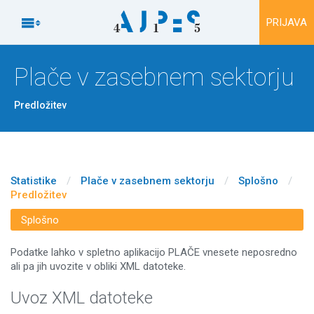
Na vsebino

PRIJAVA
Plače v zasebnem sektorju
Predložitev
Statistike
/
Plače v zasebnem sektorju
/
Splošno
/
Predložitev
Splošno
Podatke lahko v spletno aplikacijo PLAČE vnesete neposredno
ali pa jih uvozite v obliki XML datoteke.
Uvoz XML datoteke