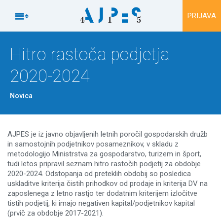
Na vsebino

PRIJAVA
Hitro rastoča podjetja
2020-2024
Novica
AJPES je iz javno objavljenih letnih poročil gospodarskih družb
in samostojnih podjetnikov posameznikov, v skladu z
metodologijo Ministrstva za gospodarstvo, turizem in šport,
tudi letos pripravil seznam hitro rastočih podjetij za obdobje
2020-2024. Odstopanja od preteklih obdobij so posledica
uskladitve kriterija čistih prihodkov od prodaje in kriterija DV na
zaposlenega z letno rastjo ter dodatnim kriterijem izločitve
tistih podjetij, ki imajo negativen kapital/podjetnikov kapital
(prvič za obdobje 2017-2021).