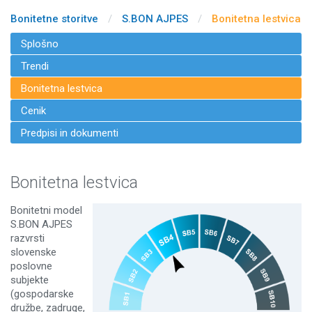
Bonitetne storitve
/
S.BON AJPES
/
Bonitetna lestvica
Splošno
Trendi
Bonitetna lestvica
Cenik
Predpisi in dokumenti
Bonitetna lestvica
Bonitetni model
S.BON AJPES
razvrsti
slovenske
poslovne
subjekte
(gospodarske
družbe, zadruge,