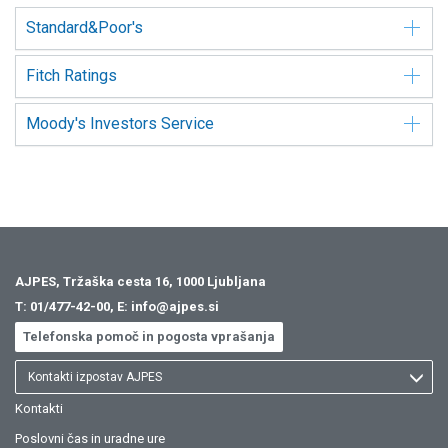
Standard&Poor's
Fitch Ratings
Moody's Investors Service
AJPES, Tržaška cesta 16, 1000 Ljubljana
T:
01/477-42-00
, E:
info@ajpes.si
Telefonska pomoč in pogosta vprašanja
Kontakti izpostav AJPES
Kontakti
Poslovni čas in uradne ure