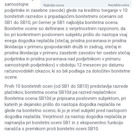
samostojne
podjetnike in zasebne zavode) glede na kreditno tveganje v 10
bonitetnih razredov s pripadajočimi bonitetnimi ocenami od
SB1 do SB10, pri čemer je SB1 najboljša bonitetna ocena.
Bonitetne ocene so definirane z verjetnostnim razponom, da
bo pri konkretnem poslovnem subjektu prišlo do nastopa vsaj
enega dogodka neplačila (stečaj, prisilna poravnava in prisilna
likvidacija v primeru gospodarskih družb in zadrug, stečaj in
prisilna likvidacija v primeru zasebnih zavodov ter osebni stečaj
podjetnika in prisilna poravnava nad podjetnikom v primeru
samostojnih podjetnikov) v obdobju 12 mesecev po datumu
računovodskih izkazov, ki so bili podlaga za določitev bonitetne
ocene.
Prvih 10 bonitetnih ocen (od SB1 do SB10) predstavlja razrede
plačnikov, bonitetna ocena SB10d pa razred neplačnikov.
Bonitetna ocena SB10d je pripisana poslovnim subjektom, pri
katerih je dejansko prišlo do nastopa dogodka neplačila ne
glede na bonitetno oceno, ki jo je imel subjekt pred nastopom
dogodka neplačila. Verjetnost za nastop dogodka neplačila je
najmanjša pri bonitetni oceni SB1 in z eksponentno funkcijo
narašča s premikom proti bonitetni oceni SB10.