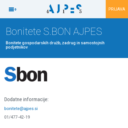
Na vsebino

PRIJAVA
Bonitete S.BON AJPES
Bonitete gospodarskih družb, zadrug in samostojnih
podjetnikov
Dodatne informacije:
bonitete@ajpes.si
01/477-42-19