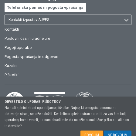
Telefonska pomoč in pogosta vprašanja
Kontakti izpostav AJPES
Kontakti
Poslovni čas in uradne ure
Pogoji uporabe
Pogosta vprašanja in odgovori
Kazalo
Piškotki
OBVESTILO O UPORABI PIŠKOTKOV
Na naši spletni strani uporabljamo piškotke. Nujne, ki omogočajo normalno
delovanje strani, smo že naložili. Ker želimo spletno stran narediti za vas čim bolj
uporabno, bomo veseli, da nam dovolite še, da naložimo analitične piškotke. Ali nam
Copyright (C) 2026, AJPES, Agencija Republike Slovenije za javnopravne
to dovolite?
evidence in storitve
DOVOLIM
NE DOVOLIM