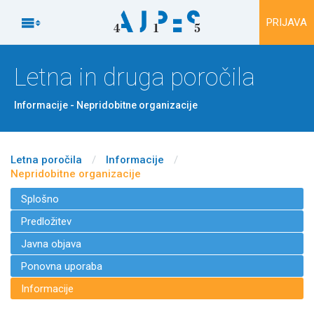
Na vsebino

PRIJAVA
Letna in druga poročila
Informacije - Nepridobitne organizacije
Letna poročila
/
Informacije
/
Nepridobitne organizacije
Splošno
Predložitev
Javna objava
Ponovna uporaba
Informacije