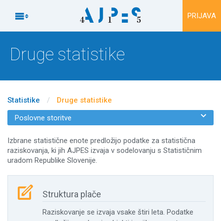
Na vsebino

PRIJAVA
Druge statistike
Statistike
/
Druge statistike

Poslovne storitve
Izbrane statistične enote predložijo podatke za statistična
raziskovanja, ki jih AJPES izvaja v sodelovanju s Statističnim
uradom Republike Slovenije.

Struktura plače
Raziskovanje se izvaja vsake štiri leta. Podatke